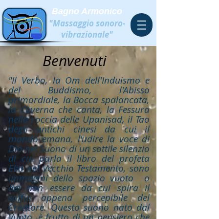
Bagno Armonico
"Massaggio sonoro-
vibrazionale"
Benvenuti
"Il Verbo, la Om dell'Induismo e
del Buddismo, l'Abisso
primordiale, la Bocca spalancata,
la Caverna che canta, la Fessura
nella roccia delle Upanisad, il Tao
degli antichi cinesi da cui il
mondo emana, l'udire la voce di
Dio nel Suono di un sottile silenzio
di cui parla il libro del profeta
Elia nel Vecchio Testamento, sono
immagini dello spazio vuoto o
del non essere da cui spira il
soffio appena percepibile del
Creatore. Questo suono nato dal
Vuoto, è frutto di un pensiero che