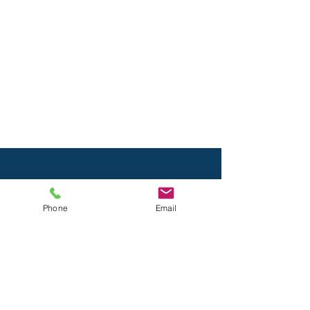
Phone
Email
Contatti
338/1003936
massaggiosonoro@gmail.com