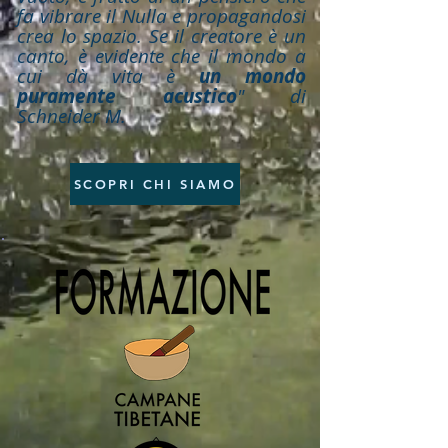
fa vibrare il Nulla e propagandosi
crea lo spazio. Se il creatore è un
canto, è evidente che il mondo a
cui dà vita è
un mondo
puramente acustico
" di
Schneider M.
SCOPRI CHI SIAMO