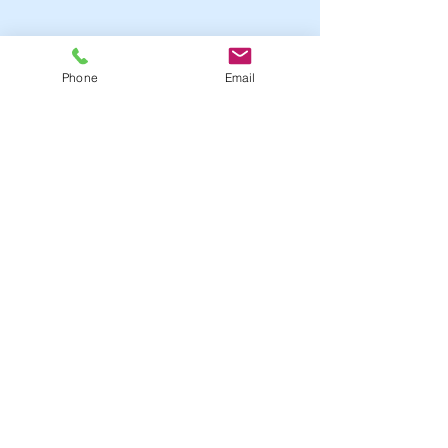
Phone
Email
© 2023 by Bagno Armonico, il logo Bagno
Armonico è un marchio registrato da Luca
Pigaiani, e l'espressione Bagno Armonico è
un marchio verbale registrato da Luca