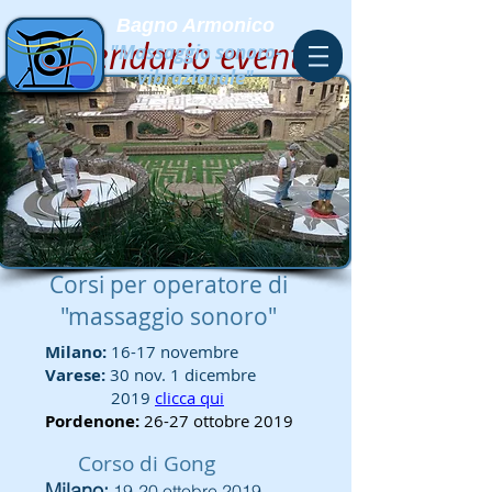
Bagno Armonico
Calendario eventi
"Massaggio sonoro-
vibrazionale"
Corsi per operatore di
"massaggio sonoro"
Milano:
16-17 novembre
Varese:
30 nov. 1 dicembre
2019
clicca qui
Pordenone:
26-27 ottobre 2019
Corso di Gong
Milano:
19-20 ottobre 2019